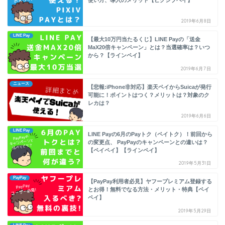
2019年6月8日
LINE Pay
【最大10万円当たるくじ】LINE Payの「送金
MaX20倍キャンペーン」とは？当選確率は？いつ
から？【ラインペイ】
2019年6月7日
ニュース
【悲報:iPhone非対応】楽天ペイからSuicaが発行
可能に！ポイントはつく？メリットは？対象のク
レカは？
2019年6月6日
LINE Pay
LINE Payの6月のPayトク（ペイトク）！前回から
の変更点、 PayPayのキャンペーンとの違いは？
【ペイペイ】【ラインペイ】
2019年5月31日
PayPay
【PayPay利用者必見】ヤフープレミアム登録する
とお得！無料でなる方法・メリット・特典【ペイ
ペイ】
2019年5月29日