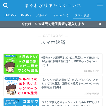
まるわかりキャッシュレス
LINE Pay
PayPay
メルペイ
キャンペーン
スマホ決済
今だけ！50%還元で電子書籍を購入しよう
― CATEGORY ―
スマホ決済
LINE Pay
6月Payトク第2弾はコンビニ限定!コード支払いの
み!お得に攻略するには?【LINE Pay（ラインペ
イ）】
2019年6月15日
キャンペーン
【メルペイ6月14日から】セブンイレブン、ファ
ミマで70%還元！通常50％還元キャンペーンへの
参加方法【攻略】
2019年6月12日
pixiv Pay
コミケで使えるキャッシュレス！pixiv PAYとは？
使い方、導入のメリット【ピクシブペイ】