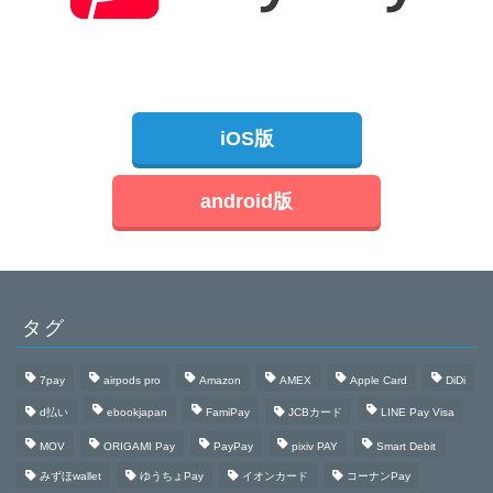
iOS版
android版
タグ
7pay
airpods pro
Amazon
AMEX
Apple Card
DiDi
d払い
ebookjapan
FamiPay
JCBカード
LINE Pay Visa
MOV
ORIGAMI Pay
PayPay
pixiv PAY
Smart Debit
みずほwallet
ゆうちょPay
イオンカード
コーナンPay