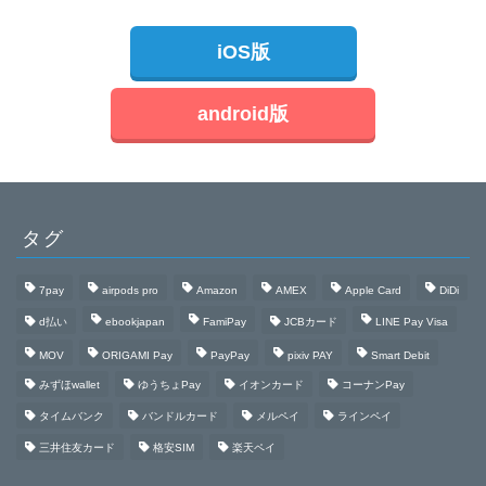
iOS版
android版
タグ
7pay
airpods pro
Amazon
AMEX
Apple Card
DiDi
d払い
ebookjapan
FamiPay
JCBカード
LINE Pay Visa
MOV
ORIGAMI Pay
PayPay
pixiv PAY
Smart Debit
みずほwallet
ゆうちょPay
イオンカード
コーナンPay
タイムバンク
バンドルカード
メルペイ
ラインペイ
三井住友カード
格安SIM
楽天ペイ